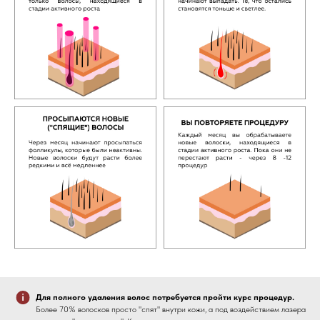
Для полного удаления волос потребуется пройти курс процедур.
Более 70% волосков просто "спят" внутри кожи, а под воздействием лазера